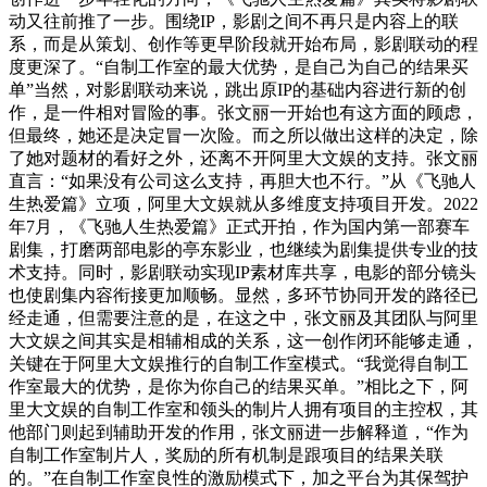
动又往前推了一步。围绕IP，影剧之间不再只是内容上的联
系，而是从策划、创作等更早阶段就开始布局，影剧联动的程
度更深了。“自制工作室的最大优势，是自己为自己的结果买
单”当然，对影剧联动来说，跳出原IP的基础内容进行新的创
作，是一件相对冒险的事。张文丽一开始也有这方面的顾虑，
但最终，她还是决定冒一次险。而之所以做出这样的决定，除
了她对题材的看好之外，还离不开阿里大文娱的支持。张文丽
直言：“如果没有公司这么支持，再胆大也不行。”从《飞驰人
生热爱篇》立项，阿里大文娱就从多维度支持项目开发。2022
年7月，《飞驰人生热爱篇》正式开拍，作为国内第一部赛车
剧集，打磨两部电影的亭东影业，也继续为剧集提供专业的技
术支持。同时，影剧联动实现IP素材库共享，电影的部分镜头
也使剧集内容衔接更加顺畅。显然，多环节协同开发的路径已
经走通，但需要注意的是，在这之中，张文丽及其团队与阿里
大文娱之间其实是相辅相成的关系，这一创作闭环能够走通，
关键在于阿里大文娱推行的自制工作室模式。“我觉得自制工
作室最大的优势，是你为你自己的结果买单。”相比之下，阿
里大文娱的自制工作室和领头的制片人拥有项目的主控权，其
他部门则起到辅助开发的作用，张文丽进一步解释道，“作为
自制工作室制片人，奖励的所有机制是跟项目的结果关联
的。”在自制工作室良性的激励模式下，加之平台为其保驾护