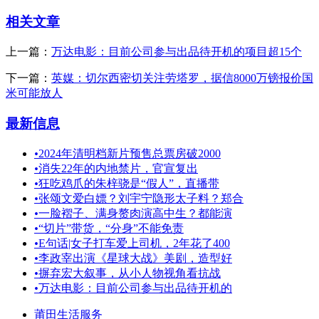
相关文章
上一篇：
万达电影：目前公司参与出品待开机的项目超15个
下一篇：
英媒：切尔西密切关注劳塔罗，据信8000万镑报价国
米可能放人
最新信息
•
2024年清明档新片预售总票房破2000
•
消失22年的内地禁片，官宣复出
•
狂吃鸡爪的朱梓骁是“假人”，直播带
•
张颂文爱白嫖？刘宇宁隐形太子料？郑合
•
一脸褶子、满身赘肉演高中生？都能演
•
“切片”带货，“分身”不能免责
•
E句话|女子打车爱上司机，2年花了400
•
李政宰出演《星球大战》美剧，造型好
•
摒弃宏大叙事，从小人物视角看抗战
•
万达电影：目前公司参与出品待开机的
莆田生活服务