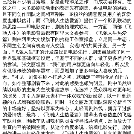
已经有不少项目落地，多是画蛇添足之作，而成功者稀有。在
这之中，大多影剧联动走的都是先有剧集、再做电影的路线，
且不同创作团队之间相互割裂，IP粉丝的满意度及用户的喜爱
度也难以估计，而《飞驰人生热爱篇》提供了一个影剧联动的
新思路——即电影先行，剧集预埋式联动。一方面，两部《飞
驰人生》的电影背后都有阿里大文娱参与，《飞驰人生热爱
篇》则由阿里大文娱旗下的拾穗工作室操盘，立足同一生态，
不同主创之间有机会深入交流，实现IP的共同开发。另一方
面，“飞驰人生”IP的开发路径是电影先行，剧集虽延续了同一
世界观和基础框架设定，但基于不同的人群，做了更多差异化
的尝试。张文丽坦言：“我们的用户群更偏向年轻化，所以没
有做很传统的赛车题材，而是增加了更多年轻人喜欢的元
素。”可见，剧集在剧本打磨之初，就确定了年轻化的创作方
向。如今整部剧看下来，对此的感受也颇为明显。剧中虽然继
续以电影的主角为主线搭建故事，但选择了受众群相对更年轻
的演员，并引入穿越元素和“一体双魂”的新设定，以一种更新
颖的方式增强影剧联系。同时，张文丽及其团队深度分析当下
的市场偏好，坚持以赛车为核心，走轻喜剧路线，摒弃了过多
的爱情线。最终，《飞驰人生热爱篇》描摹出青春热血的飞驰
车队群像，围绕车队团魂和队员友情寻找共情点，反而放大了
垂直内容的破圈空间。从这个角度来说，沿着电影先行、剧集
创作进一步年轻化的方向，《飞驰人生热爱篇》其实将影剧联