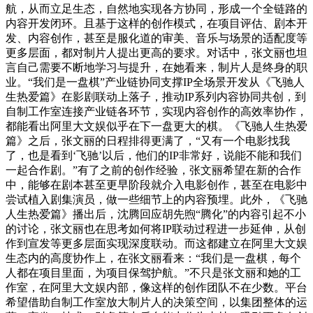
航，从而立足生态，自然地实现各方协同，形成一个全链路的
内容开发闭环。且基于这样的创作模式，在项目评估、剧本开
发、内容创作，甚至是服化道的审美、音乐与场景的适配度等
更多层面，都对制片人提出更高的要求。对话中，张文丽也坦
言自己需要不断地学习与提升，在她看来，制片人是终身的职
业。“我们是一盘棋”产业链协同支撑IP全场景开发从《飞驰人
生热爱篇》在影剧联动上落子，推动IP系列内容协同共创，到
自制工作室连接产业链各环节，实现内容创作的高效率协作，
都能看出阿里大文娱似乎在下一盘更大的棋。《飞驰人生热爱
篇》之后，张文丽的日程排得更满了，“又有一个电影找我
了，也是看到‘飞驰’以后，他们的IP非常好，说能不能和我们
一起合作剧。”有了之前的创作经验，张文丽希望在新的合作
中，能够在剧本甚至更早阶段就介入电影创作，甚至在电影中
尝试植入剧集演员，做一些细节上的内容预埋。此外，《飞驰
人生热爱篇》播出后，沈腾回应胡先煦“腾化”的内容引起不小
的讨论，张文丽也在思考如何将IP联动过程进一步延伸，从创
作到宣发等更多层面实现深度联动。而这都建立在阿里大文娱
生态内的高度协作上，在张文丽看来：“我们是一盘棋，每个
人都在项目里面，为项目保驾护航。”不只是张文丽和她的工
作室，在阿里大文娱内部，像这样的创作团队不在少数。平台
希望借助自制工作室放大制片人的决策空间，以集团整体的运