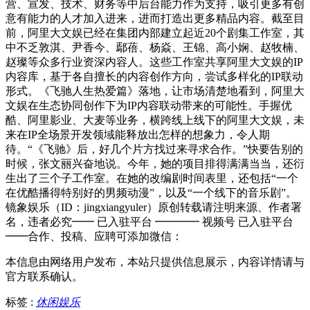
营、宣发、技术、财务等中后台能力作为支持，吸引更多有创
意有能力的人才加入进来，进而打造出更多精品内容。截至目
前，阿里大文娱已经在集团内部建立起近20个剧集工作室，其
中不乏敦淇、尹香今、鄢蓓、杨焱、王锦、高小娴、赵牧楠、
赵璨等众多行业资深内容人。这些工作室共享阿里大文娱的IP
内容库，基于各自擅长的内容创作方向，尝试多样化的IP联动
形式。《飞驰人生热爱篇》落地，让市场清楚地看到，阿里大
文娱在生态协同创作下为IP内容联动带来的可能性。手握优
酷、阿里影业、大麦等业务，横跨线上线下的阿里大文娱，未
来在IP全场景开发领域能释放出怎样的想象力，令人期
待。“《飞驰》后，好几个片方找过来寻求合作。”快要告别的
时候，张文丽兴奋地说。今年，她的项目排得满满当当，还衍
生出了三个子工作室。在她的改编剧时间表里，还包括“一个
在优酷播得特别好的男频动漫”，以及“一个线下的音乐剧”。
镜象娱乐（ID：jingxiangyuler）原创转载请注明来源、作者署
名，违者必究━━ 已入驻平台 ━━━━ 视频号 已入驻平台
━━合作、投稿、应聘可添加微信：
本信息由网络用户发布，
本站只提供信息展示，内容详情请与
官方联系确认。
标签 :
休闲娱乐