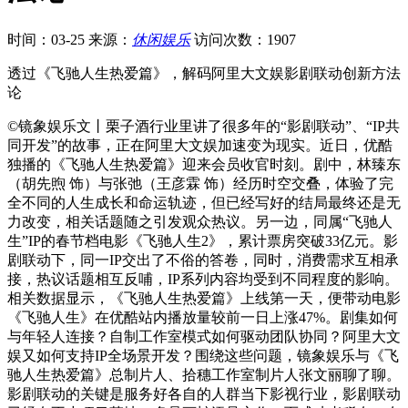
时间：03-25
来源：
休闲娱乐
访问次数：1907
透过《飞驰人生热爱篇》，解码阿里大文娱影剧联动创新方法
论
©️镜象娱乐文丨栗子酒行业里讲了很多年的“影剧联动”、“IP共
同开发”的故事，正在阿里大文娱加速变为现实。近日，优酷
独播的《飞驰人生热爱篇》迎来会员收官时刻。剧中，林臻东
（胡先煦 饰）与张弛（王彦霖 饰）经历时空交叠，体验了完
全不同的人生成长和命运轨迹，但已经写好的结局最终还是无
力改变，相关话题随之引发观众热议。另一边，同属“飞驰人
生”IP的春节档电影《飞驰人生2》，累计票房突破33亿元。影
剧联动下，同一IP交出了不俗的答卷，同时，消费需求互相承
接，热议话题相互反哺，IP系列内容均受到不同程度的影响。
相关数据显示，《飞驰人生热爱篇》上线第一天，便带动电影
《飞驰人生》在优酷站内播放量较前一日上涨47%。剧集如何
与年轻人连接？自制工作室模式如何驱动团队协同？阿里大文
娱又如何支持IP全场景开发？围绕这些问题，镜象娱乐与《飞
驰人生热爱篇》总制片人、拾穗工作室制片人张文丽聊了聊。
影剧联动的关键是服务好各自的人群当下影视行业，影剧联动