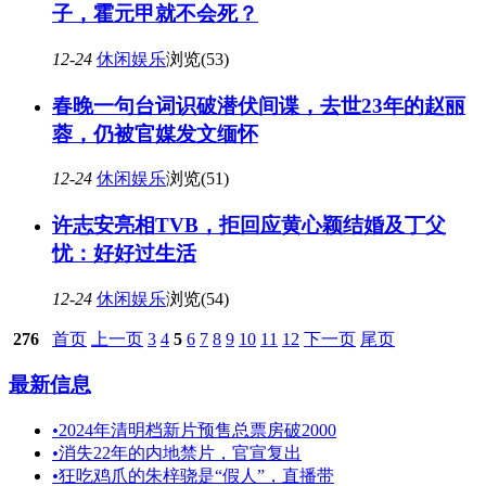
子，霍元甲就不会死？
12-24
休闲娱乐
浏览(53)
春晚一句台词识破潜伏间谍，去世23年的赵丽
蓉，仍被官媒发文缅怀
12-24
休闲娱乐
浏览(51)
许志安亮相TVB，拒回应黄心颖结婚及丁父
忧：好好过生活
12-24
休闲娱乐
浏览(54)
276
首页
上一页
3
4
5
6
7
8
9
10
11
12
下一页
尾页
最新信息
•
2024年清明档新片预售总票房破2000
•
消失22年的内地禁片，官宣复出
•
狂吃鸡爪的朱梓骁是“假人”，直播带