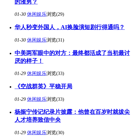
的渣男？
01-30
休闲娱乐
浏览(29)
华人秒变外国人，AI换脸演短剧行得通吗？
01-30
休闲娱乐
浏览(31)
中美两军眼中的对方：最终都活成了当初最讨
厌的样子！
01-29
休闲娱乐
浏览(33)
《空战群英》平稳开局
01-29
休闲娱乐
浏览(33)
杨振宁传记纪录片披露：他曾在百岁时就拔尖
人才培养致信中央
01-29
休闲娱乐
浏览(30)