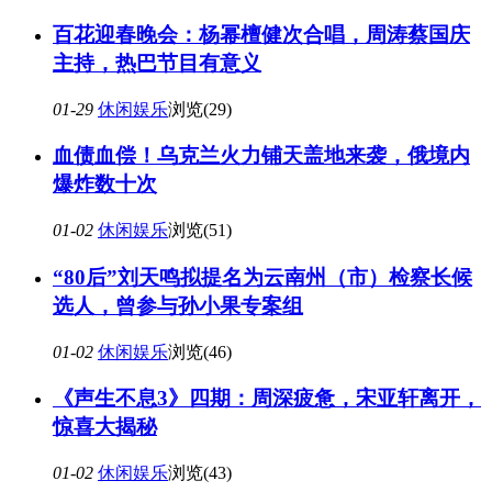
百花迎春晚会：杨幂檀健次合唱，周涛蔡国庆
主持，热巴节目有意义
01-29
休闲娱乐
浏览(29)
血债血偿！乌克兰火力铺天盖地来袭，俄境内
爆炸数十次
01-02
休闲娱乐
浏览(51)
“80后”刘天鸣拟提名为云南州（市）检察长候
选人，曾参与孙小果专案组
01-02
休闲娱乐
浏览(46)
《声生不息3》四期：周深疲惫，宋亚轩离开，
惊喜大揭秘
01-02
休闲娱乐
浏览(43)