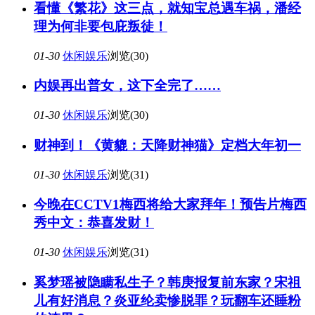
看懂《繁花》这三点，就知宝总遇车祸，潘经
理为何非要包庇叛徒！
01-30
休闲娱乐
浏览(30)
内娱再出普女，这下全完了……
01-30
休闲娱乐
浏览(30)
财神到！《黄貔：天降财神猫》定档大年初一
01-30
休闲娱乐
浏览(31)
今晚在CCTV1梅西将给大家拜年！预告片梅西
秀中文：恭喜发财！
01-30
休闲娱乐
浏览(31)
奚梦瑶被隐瞒私生子？韩庚报复前东家？宋祖
儿有好消息？炎亚纶卖惨脱罪？玩翻车还睡粉