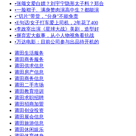
•
张颂文爱白嫖？刘宇宁隐形太子料？郑合
•
一脸褶子、满身赘肉演高中生？都能演
•
“切片”带货，“分身”不能免责
•
E句话|女子打车爱上司机，2年花了400
•
李政宰出演《星球大战》美剧，造型好
•
摒弃宏大叙事，从小人物视角看抗战
•
万达电影：目前公司参与出品待开机的
莆田生活服务
莆田商务服务
莆田供求信息
莆田房产信息
莆田商务信息
莆田二手市场
莆田教育培训
莆田求职招聘
莆田招商加盟
莆田创业投资
莆田展会信息
莆田旅游信息
莆田休闲娱乐
莆田体育健身