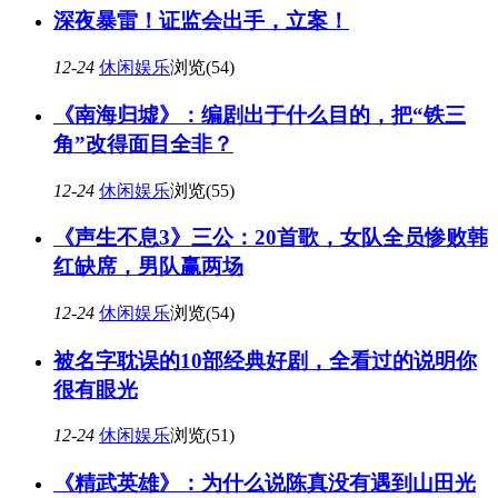
深夜暴雷！证监会出手，立案！
12-24
休闲娱乐
浏览(54)
《南海归墟》：编剧出于什么目的，把“铁三
角”改得面目全非？
12-24
休闲娱乐
浏览(55)
《声生不息3》三公：20首歌，女队全员惨败韩
红缺席，男队赢两场
12-24
休闲娱乐
浏览(54)
被名字耽误的10部经典好剧，全看过的说明你
很有眼光
12-24
休闲娱乐
浏览(51)
《精武英雄》：为什么说陈真没有遇到山田光