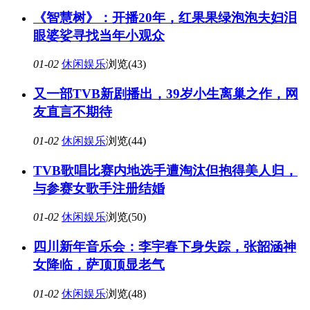
《智慧树》：开播20年，红果果绿泡泡夫妇泪
眼婆娑寻找当年小观众
01-02
休闲娱乐
浏览(43)
又一部TVB新剧播出，39岁小生离巢之作，网
友直言不期待
01-02
休闲娱乐
浏览(44)
TVB歌唱比赛内地选手遭淘汰但抱得美人归，
与参赛女歌手注册结婚
01-02
休闲娱乐
浏览(50)
四川新年音乐会：李宇春下身失踪，张韶涵神
女降临，萨顶顶显老气
01-02
休闲娱乐
浏览(48)