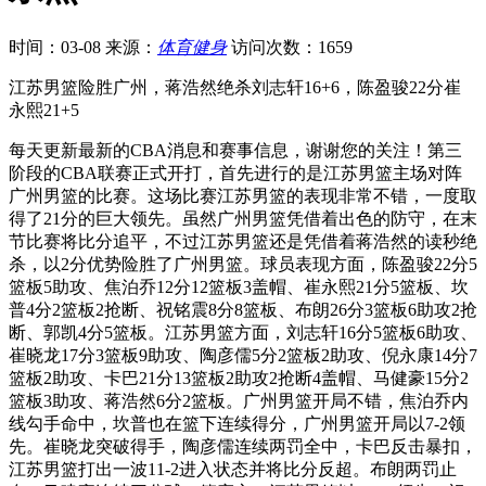
时间：03-08
来源：
体育健身
访问次数：1659
江苏男篮险胜广州，蒋浩然绝杀刘志轩16+6，陈盈骏22分崔
永熙21+5
每天更新最新的CBA消息和赛事信息，谢谢您的关注！第三
阶段的CBA联赛正式开打，首先进行的是江苏男篮主场对阵
广州男篮的比赛。这场比赛江苏男篮的表现非常不错，一度取
得了21分的巨大领先。虽然广州男篮凭借着出色的防守，在末
节比赛将比分追平，不过江苏男篮还是凭借着蒋浩然的读秒绝
杀，以2分优势险胜了广州男篮。球员表现方面，陈盈骏22分5
篮板5助攻、焦泊乔12分12篮板3盖帽、崔永熙21分5篮板、坎
普4分2篮板2抢断、祝铭震8分8篮板、布朗26分3篮板6助攻2抢
断、郭凯4分5篮板。江苏男篮方面，刘志轩16分5篮板6助攻、
崔晓龙17分3篮板9助攻、陶彦儒5分2篮板2助攻、倪永康14分7
篮板2助攻、卡巴21分13篮板2助攻2抢断4盖帽、马健豪15分2
篮板3助攻、蒋浩然6分2篮板。广州男篮开局不错，焦泊乔内
线勾手命中，坎普也在篮下连续得分，广州男篮开局以7-2领
先。崔晓龙突破得手，陶彦儒连续两罚全中，卡巴反击暴扣，
江苏男篮打出一波11-2进入状态并将比分反超。布朗两罚止