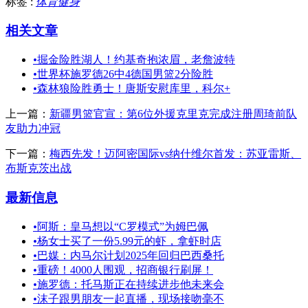
标签 :
体育健身
相关文章
•
掘金险胜湖人！约基奇抱浓眉，老詹波特
•
世界杯施罗德26中4德国男篮2分险胜
•
森林狼险胜勇士！唐斯安慰库里，科尔+
上一篇：
新疆男篮官宣：第6位外援克里克完成注册周琦前队
友助力冲冠
下一篇：
梅西先发！迈阿密国际vs纳什维尔首发：苏亚雷斯、
布斯克茨出战
最新信息
•
阿斯：皇马想以“C罗模式”为姆巴佩
•
杨女士买了一份5.99元的虾，拿虾时店
•
巴媒：内马尔计划2025年回归巴西桑托
•
重磅！4000人围观，招商银行刷屏！
•
施罗德：托马斯正在持续进步他未来会
•
沫子跟男朋友一起直播，现场接吻毫不