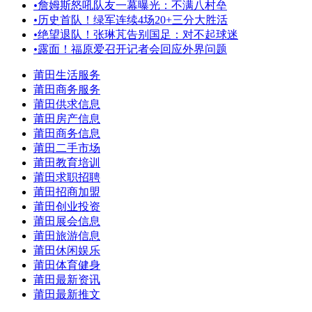
•
詹姆斯怒吼队友一幕曝光：不满八村垒
•
历史首队！绿军连续4场20+三分大胜活
•
绝望退队！张琳芃告别国足：对不起球迷
•
露面！福原爱召开记者会回应外界问题
莆田生活服务
莆田商务服务
莆田供求信息
莆田房产信息
莆田商务信息
莆田二手市场
莆田教育培训
莆田求职招聘
莆田招商加盟
莆田创业投资
莆田展会信息
莆田旅游信息
莆田休闲娱乐
莆田体育健身
莆田最新资讯
莆田最新推文