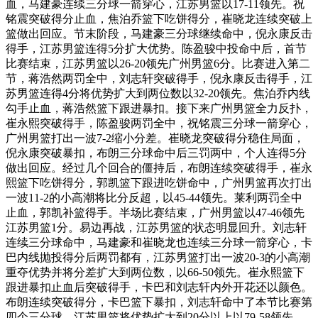
血，马建豪连续三分球一箭穿心，江苏男篮以17-11领先。祝
铭震突破得分止血，焦泊乔篮下吃饼得分，崔晓龙连续突破上
篮做出回应。节末阶段，马建豪三分球继续命中，倪永康反击
得手，江苏男篮连得5分扩大优势。陈盈骏中投命中后，首节
比赛结束，江苏男篮以26-20领先广州男篮6分。比赛进入第二
节，蒋浩然两罚全中，刘志轩突破得手，倪永康反击得手，江
苏男篮连得4分将优势扩大到两位数以32-20领先。焦泊乔内线
勾手止血，蒋浩然篮下跟进暴扣。接下来广州男篮全力反扑，
崔永熙突破得手，陈盈骏两罚全中，祝铭震三分球一箭穿心，
广州男篮打出一波7-2缩小分差。崔晓龙突破得分稳住局面，
倪永康突破暴扣，布朗三分球命中后三罚两中，个人连得5分
做出回应。经过几个回合的僵持后，布朗连续突破得手，崔永
熙篮下吃饼得分，郭凯篮下跟进吃饼命中，广州男篮再次打出
一波11-2的小高潮将比分反超，以45-44领先。莱利两罚全中
止血，郭凯补篮得手。半场比赛结束，广州男篮以47-46领先
江苏男篮1分。易边再战，江苏男篮的状态明显回升。刘志轩
连续三分球命中，马建豪和崔晓龙也连续三分球一箭穿心，卡
巴内线抛投得分后两罚都有，江苏男篮打出一波20-3的小高潮
重夺优势并将分差扩大到两位数，以66-50领先。崔永熙篮下
跟进暴扣止血后突破得手，卡巴和刘志轩内外开花还以颜色。
布朗连续突破得分，卡巴篮下暴扣，刘志轩命中了本节比赛第
四个三分球，江苏男篮将优势扩大到20分以上以79-58领先。