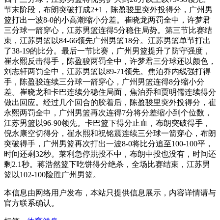
节末阶段，布朗突破打成2+1，陈盈骏里突外投得分，广州男
篮打出一波8-0的小高潮缩小分差。崔晓龙两罚全中，许梦君
三分球一箭穿心，江苏男篮连得5分稳住局势。第三节比赛结
束，江苏男篮以84-66领先广州男篮18分。江苏男篮单节打出
了38-19的比分。最后一节比赛，广州男篮提升了防守强度，
崔永熙反击得手，陈盈骏两罚全中，许梦君三分球还以颜色，
刘志轩两罚全中，江苏男篮以89-71领先。焦泊乔内线强打得
手，陈盈骏连续三分球一箭穿心，广州男篮连得8分缩小分
差。崔晓龙和卡巴连续分稳住局面，焦泊乔和贾明儒连续得分
做出回应。经过几个回合的胶着后，陈盈骏里突外投得分，崔
永熙两罚全中，广州男篮再次连得7分将分差缩小到个位数，
江苏男篮以96-90领先。卡巴篮下得分止血，布朗突破得手，
倪永康空切得分，崔永熙和祝铭震连续三分球一箭穿心，布朗
突破得手，广州男篮再次打出一波8-0将比分追至100-100平，
时间还剩32秒。莱利急停跳投不中，布朗中投也没有，时间还
剩2.1秒。蒋浩然篮下吃饼得分绝杀，全场比赛结束，江苏男
篮以102-100险胜广州男篮。
本信息由网络用户发布，
本站只提供信息展示，内容详情请与
官方联系确认。