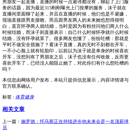
男朋友一起直播，直播的时候一点避讳都没有，聊起了上门服
务的话题，因为最近315刚刚曝光上门按摩的服务，沫子就在
直播间里面聊了起来，并且在直播的时候，他们也是不避嫌，
现场直接跟男友接吻。而且跟男友两人的未来她也想得很明
白，直言怀孕两人就结婚，当时是因为有粉丝问他们两人什么
时候结婚，而沫子则直接表示：自己什么时候怀孕就什么时候
结婚，没有怀孕就算了。很多网友也懂了，纷纷吐槽：那就是
平时不做安全措施了？看沫子直播，真的无时不刻都在开车，
一不小心脸上就有轮胎印，以前以为沫子就是单身的时候喜欢
开车，没想到有了男朋友之后，沫子也没有任何收敛，反而更
喜欢开车了，已经没人能阻止她了，对此你们有什么想吐槽的
吗？
本信息由网络用户发布，
本站只提供信息展示，内容详情请与
官方联系确认。
标签 :
体育健身
相关文章
上一篇：
施罗德：托马斯正在持续进步他未来会是一名顶薪球
员