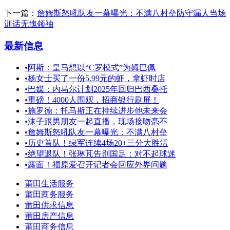
下一篇：
詹姆斯怒吼队友一幕曝光：不满八村垒防守漏人当场
训话无愧领袖
最新信息
•
阿斯：皇马想以“C罗模式”为姆巴佩
•
杨女士买了一份5.99元的虾，拿虾时店
•
巴媒：内马尔计划2025年回归巴西桑托
•
重磅！4000人围观，招商银行刷屏！
•
施罗德：托马斯正在持续进步他未来会
•
沫子跟男朋友一起直播，现场接吻毫不
•
詹姆斯怒吼队友一幕曝光：不满八村垒
•
历史首队！绿军连续4场20+三分大胜活
•
绝望退队！张琳芃告别国足：对不起球迷
•
露面！福原爱召开记者会回应外界问题
莆田生活服务
莆田商务服务
莆田供求信息
莆田房产信息
莆田商务信息