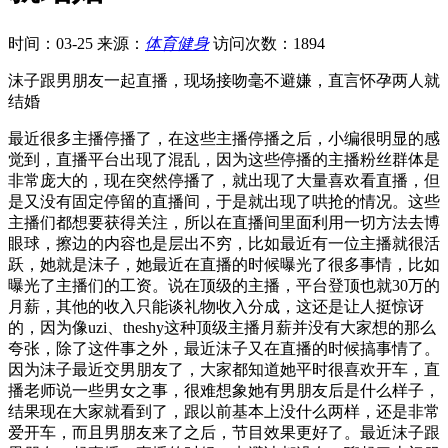
时间：03-25
来源：
体育健身
访问次数：1894
沫子跟男朋友一起直播，现场接吻毫不避嫌，直言怀孕两人就
结婚
最近很多主播停播了，在这些主播停播之后，小编很明显的感
觉到，直播平台出现了混乱，因为这些停播的主播粉丝群体是
非常庞大的，现在突然停播了，就出现了大量喜欢看直播，但
是又没有固定停留的直播间，于是就出现了哄抢的情况。这些
主播们都想要获得关注，所以在直播间里面利用一切方法去博
眼球，擦边的内容也是层出不穷，比如最近有一位主播就很活
跃，她就是沫子，她最近在直播的时候曝光了很多事情，比如
曝光了主播们的工资。说在顶级的主播，平台登顶也就30万的
月薪，其他的收入只能谈礼物收入分成，这还是让人挺惊讶
的，因为像uzi、theshy这种顶级主播月薪并没有大家想的那么
夸张，除了这件事之外，最近沫子又在直播的时候搞事情了。
因为沫子最近交男朋友了，大家都知道她平时很喜欢开车，直
播老师说一些男女之事，很难想象她有男朋友后是什么样子，
结果现在大家就看到了，跟以前基本上没什么两样，还是非常
爱开车，而且男朋友来了之后，节目效果更好了。最近沫子跟