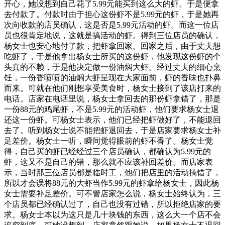
开心，她没想到自己花了5.99元能买到这么大的虾。于是便拿
去付款了。付款时由于担心这份虾不是5.99元的虾，于是她再
次向收款的店员确认，这是否是5.99元活动的虾。而这一位店
员也很肯定地说，这就是搞活动的虾。得到三位店员的确认，
杨女士也安心地付了款，把虾拿回家。回家之后，由于丈夫想
吃虾了，于是他拿出杨女士所买的这份虾，他发现这份虾的个
头真的不赖，于是他决定做一份油焖大虾。经过丈夫的细心烹
饪，一份香喷喷的油焖大虾呈现在大家面前，虾的香味也扑鼻
而来。可就在他们刚想享受美食时，杨女士接到了该店打来的
电话。店家在电话里说，杨女士拿回去的那份虾拿错了，那是
一份88元的鸡尾虾，不是5.99元的活动虾，他们要求杨女士退
还这一份虾。可杨女士表示，他们已经把虾做好了，不能退回
去了。听到杨女士说不能把虾退回去，于是店家要求杨女士补
足差价。杨女士一听，瞬间觉得眼前的虾不香了。杨女士觉
得，自己买的虾已经经过三个店员确认，都确认为5.99元的
虾，这又不是自己的错，那么就不应该补回差价。而店家表
示，当时那三位店员都是临时工，他们把店里的活动搞错了，
所以才会误将88元的大虾当作5.99元的虾拿给杨女士，因此杨
女士需要补足差价。可不管店家怎么说，杨女士始终认为，三
个店员都已经确认过了，自己也没有过错，所以拒绝店家的要
求。杨女士本以为这只是几十块钱的东西，这么大一个店不会