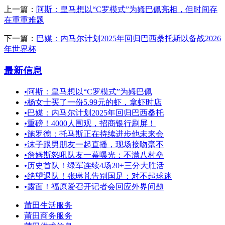
上一篇：
阿斯：皇马想以“C罗模式”为姆巴佩亮相，但时间存
在重重难题
下一篇：
巴媒：内马尔计划2025年回归巴西桑托斯以备战2026
年世界杯
最新信息
•
阿斯：皇马想以“C罗模式”为姆巴佩
•
杨女士买了一份5.99元的虾，拿虾时店
•
巴媒：内马尔计划2025年回归巴西桑托
•
重磅！4000人围观，招商银行刷屏！
•
施罗德：托马斯正在持续进步他未来会
•
沫子跟男朋友一起直播，现场接吻毫不
•
詹姆斯怒吼队友一幕曝光：不满八村垒
•
历史首队！绿军连续4场20+三分大胜活
•
绝望退队！张琳芃告别国足：对不起球迷
•
露面！福原爱召开记者会回应外界问题
莆田生活服务
莆田商务服务