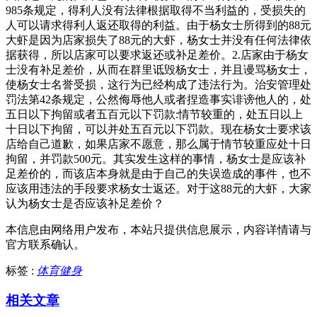
985条规定，得利人没有法律根据取得不当利益的，受损失的
人可以请求得利人返还取得的利益。由于杨女士所得到的88元
大虾是因为店家损失了88元的大虾，杨女士并没有任何法律依
据获得，所以店家可以要求返还或补足差价。2.店家由于杨女
士没有补足差价，从而在群里诋毁杨女士，并且谩骂杨女士，
使杨女士名誉受损，这行为已经构成了违法行为。治安管理处
罚法第42条规定，公然侮辱他人或者捏造事实诽谤他人的，处
五日以下拘留或者五百元以下罚款:情节较重的，处五日以上
十日以下拘留，可以并处五百元以下罚款。现在杨女士要求该
店给自己道歉，如果店家不愿意，那么属于情节较重应处十日
拘留，并罚款500元。其实发生这样的事情，杨女士是应该补
足差价的，而该店本身就是由于自己的失误造成的事件，也不
应该用违法的手段要求杨女士返还。对于这88元的大虾，大家
认为杨女士是否应该补足差价？
本信息由网络用户发布，
本站只提供信息展示，内容详情请与
官方联系确认。
标签 :
体育健身
相关文章