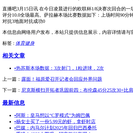
直播吧3月15日讯 在今日凌晨进行的欧联杯1/8决赛次回合的
评分10.0全场最高。萨拉赫本场比赛数据如下：上场时间90分钟进
对抗3地面对抗成功0
本信息由网络用户发布，
本站只提供信息展示，内容详情请与
标签 :
体育健身
相关文章
•
热苏斯本场数据：3次射门，1粒进球，2次
上一篇：
露面！福原爱召开记者会回应外界问题
下一篇：
尼克斯横扫开拓者巩固前四：布伦森45分25次30+比
最新信息
•
阿斯：皇马想以“C罗模式”为姆巴佩
•
杨女士买了一份5.99元的虾，拿虾时店
•
巴媒：内马尔计划2025年回归巴西桑托