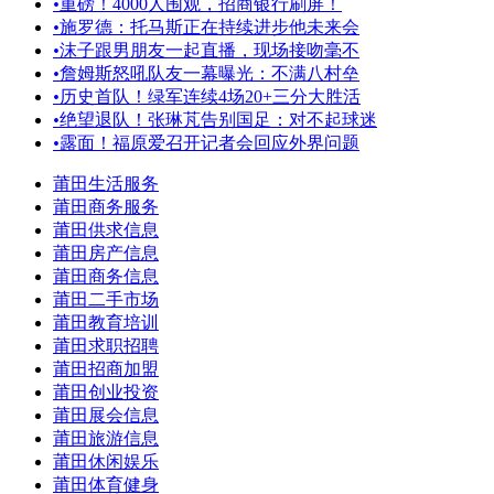
•
重磅！4000人围观，招商银行刷屏！
•
施罗德：托马斯正在持续进步他未来会
•
沫子跟男朋友一起直播，现场接吻毫不
•
詹姆斯怒吼队友一幕曝光：不满八村垒
•
历史首队！绿军连续4场20+三分大胜活
•
绝望退队！张琳芃告别国足：对不起球迷
•
露面！福原爱召开记者会回应外界问题
莆田生活服务
莆田商务服务
莆田供求信息
莆田房产信息
莆田商务信息
莆田二手市场
莆田教育培训
莆田求职招聘
莆田招商加盟
莆田创业投资
莆田展会信息
莆田旅游信息
莆田休闲娱乐
莆田体育健身