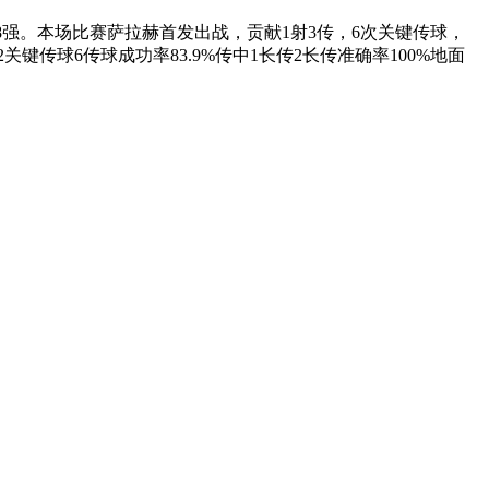
级8强。本场比赛萨拉赫首发出战，贡献1射3传，6次关键传球，
关键传球6传球成功率83.9%传中1长传2长传准确率100%地面