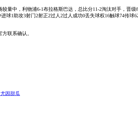
一场较量中，利物浦6-1布拉格斯巴达，总比分11-2淘汰对手，晋
球1助攻3射门2射正2过人2过人成功0丢失球权16触球74传球62
官方联系确认。
肩尤因甜瓜